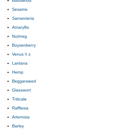
Basswood
Sesame
Sansevieria
Amaryllis
Nutmeg
Boysenberry
Venus \\ s
Lantana
Hemp
Beggarweed
Glasswort
Triticale
Rafflesia
Artemisia
Barley