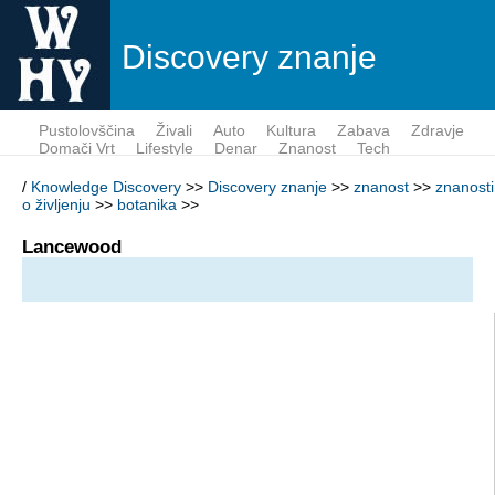
Discovery znanje
Pustolovščina
Živali
Auto
Kultura
Zabava
Zdravje
Domači Vrt
Lifestyle
Denar
Znanost
Tech
/
Knowledge Discovery
>>
Discovery znanje
>>
znanost
>>
znanosti
o življenju
>>
botanika
>>
Lancewood